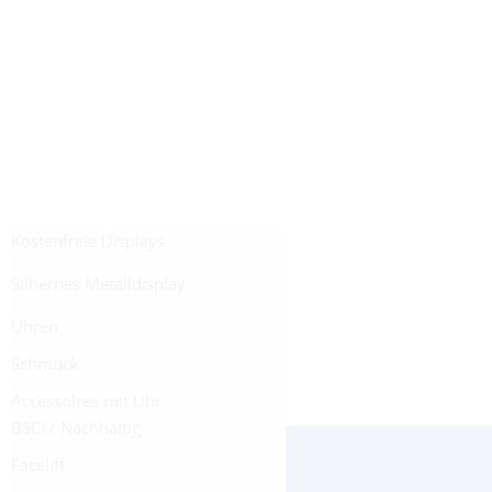
Kostenfreie Displays
Überdurchschnittlicher m²-Umsatz
Silbernes Metalldisplay
Höchste Qualität
Schwarze Holzvitrine
Uhren
Regelmäßiger Außendienst-Service
Weiße Metalldisplays
Schmuck
Monatlicher Sortimentswechsel
Accessoires mit Uhr
BSCI / Nachhaltig
Facelift